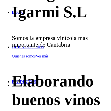
Igarmi S.L
INICIO
Somos la empresa vinícola más
importante de Cantabria
QUIÉNES SOMOS
Quiénes somos
Ver más
Elaborando
PRODUCTOS
buenos vinos