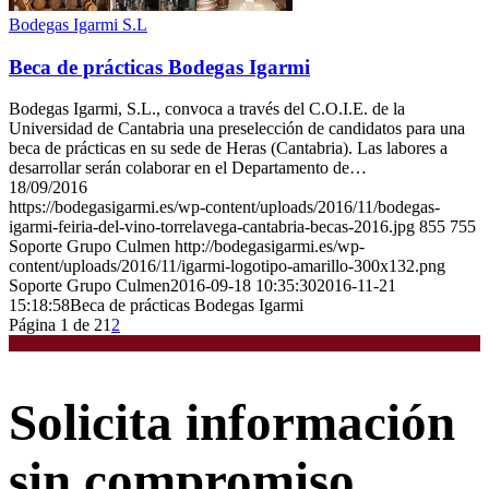
Bodegas Igarmi S.L
Beca de prácticas Bodegas Igarmi
Bodegas Igarmi, S.L., convoca a través del C.O.I.E. de la
Universidad de Cantabria una preselección de candidatos para una
beca de prácticas en su sede de Heras (Cantabria). Las labores a
desarrollar serán colaborar en el Departamento de…
18/09/2016
https://bodegasigarmi.es/wp-content/uploads/2016/11/bodegas-
igarmi-feiria-del-vino-torrelavega-cantabria-becas-2016.jpg
855
755
Soporte Grupo Culmen
http://bodegasigarmi.es/wp-
content/uploads/2016/11/igarmi-logotipo-amarillo-300x132.png
Soporte Grupo Culmen
2016-09-18 10:35:30
2016-11-21
15:18:58
Beca de prácticas Bodegas Igarmi
Página 1 de 2
1
2
Solicita información
sin compromiso