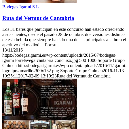
Bodegas Igarmi S.L
Ruta del Vermut de Cantabria
Los 31 bares que participan en este concurso han estado ofreciendo
a sus clientes, desde el pasado 28 de octubre, dos versiones distintas
de esta bebida que siempre ha sido una de las principales a la hora el
aperitivo del mediodía. Por su…
13/11/2016
https://bodegasigarmi.es/wp-content/uploads/2015/07/bodegas-
igarmi-torrelavega-cantabria-concurso.jpg
500
1000
Soporte Grupo
Culmen
http://bodegasigarmi.es/wp-content/uploads/2016/11/igarmi-
logotipo-amarillo-300x132.png
Soporte Grupo Culmen
2016-11-13
10:35:11
2017-02-09 13:19:23
Ruta del Vermut de Cantabria